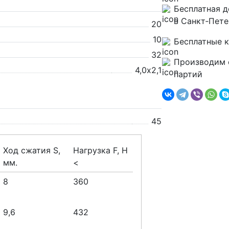
Бесплатная д
в Санкт‑Пете
20
10
Бесплатные 
32
Производим 
4,0х2,1
партий
45
Ход сжатия S,
Нагрузка F, H
мм.
<
8
360
9,6
432