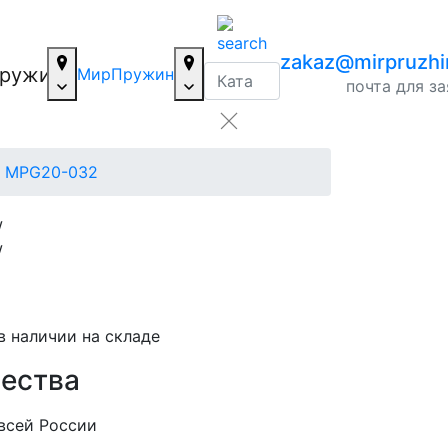
zakaz@mirpruzhi
МирПружин
почта для з
MPG20-032
 наличии на складе
ества
всей России