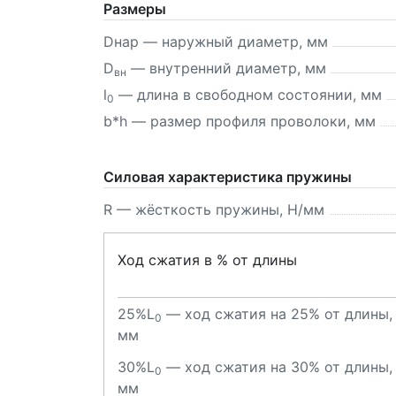
Размеры
Dнар — наружный диаметр, мм
D
— внутренний диаметр, мм
вн
l
— длина в свободном состоянии, мм
0
b*h — размер профиля проволоки, мм
Силовая характеристика пружины
R — жёсткость пружины, Н/мм
Ход сжатия в % от длины
25%L
— ход сжатия на 25% от длины,
0
мм
30%L
— ход сжатия на 30% от длины,
0
мм