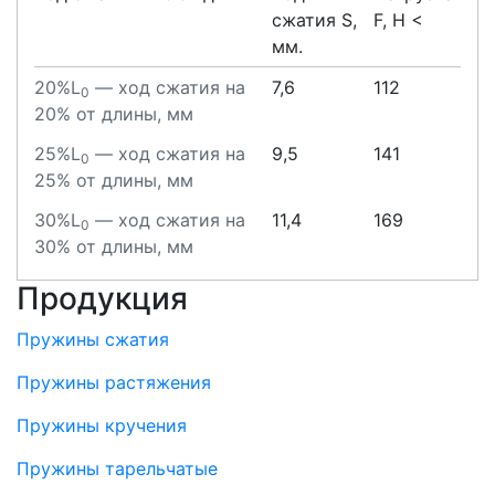
сжатия S,
F, H <
мм.
20%L
— ход сжатия на
7,6
112
0
20% от длины, мм
25%L
— ход сжатия на
9,5
141
0
25% от длины, мм
30%L
— ход сжатия на
11,4
169
0
30% от длины, мм
Продукция
Пружины сжатия
Пружины растяжения
Пружины кручения
Пружины тарельчатые