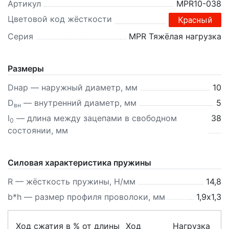
Артикул
MPR10-038
Цветовой код жёсткости
Красный
Серия
MPR Тяжёлая нагрузка
Размеры
Dнар — наружный диаметр, мм
10
D
— внутренний диаметр, мм
5
вн
l
— длина между зацепами в свободном
38
0
состоянии, мм
Силовая характеристика пружины
R — жёсткость пружины, Н/мм
14,8
b*h — размер профиля проволоки, мм
1,9х1,3
Ход сжатия в % от длины
Ход
Нагрузка