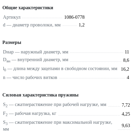
Общие характеристики
Артикул
1086-0778
d — диаметр проволоки, мм
1,2
Размеры
Dнар — наружный диаметр, мм
11
D
— внутренний диаметр, мм
8,6
вн
l
— длина между зацепами в свободном состоянии, мм
16,2
0
n — число рабочих витков
4
Силовая характеристика пружины
S
—
сжатие
растяжение
при рабочей нагрузке, мм
7,72
2
F
— рабочая нагрузка, кг
4,25
2
S
—
сжатие
растяжение
при максимальной нагрузке,
3
9,63
мм