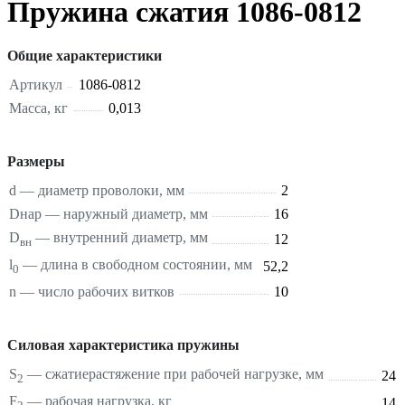
Пружина сжатия 1086-0812
Общие характеристики
Артикул
1086-0812
Масса, кг
0,013
Размеры
d — диаметр проволоки, мм
2
Dнар — наружный диаметр, мм
16
D
— внутренний диаметр, мм
12
вн
l
— длина в свободном состоянии, мм
52,2
0
n — число рабочих витков
10
Силовая характеристика пружины
S
—
сжатие
растяжение
при рабочей нагрузке, мм
24
2
F
— рабочая нагрузка, кг
14