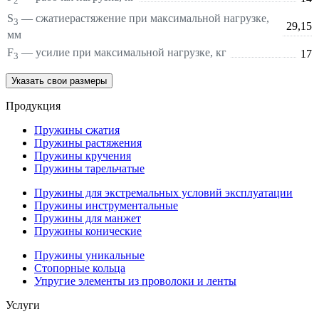
2
S
—
сжатие
растяжение
при максимальной нагрузке,
3
29,15
мм
F
— усилие при максимальной нагрузке, кг
17
3
Указать свои размеры
Продукция
Пружины сжатия
Пружины растяжения
Пружины кручения
Пружины тарельчатые
Пружины для экстремальных условий эксплуатации
Пружины инструментальные
Пружины для манжет
Пружины конические
Пружины уникальные
Стопорные кольца
Упругие элементы из проволоки и ленты
Услуги