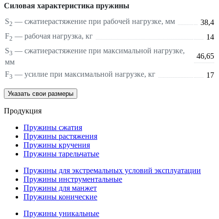
Силовая характеристика пружины
S
—
сжатие
растяжение
при рабочей нагрузке, мм
38,4
2
F
— рабочая нагрузка, кг
14
2
S
—
сжатие
растяжение
при максимальной нагрузке,
3
46,65
мм
F
— усилие при максимальной нагрузке, кг
17
3
Указать свои размеры
Продукция
Пружины сжатия
Пружины растяжения
Пружины кручения
Пружины тарельчатые
Пружины для экстремальных условий эксплуатации
Пружины инструментальные
Пружины для манжет
Пружины конические
Пружины уникальные