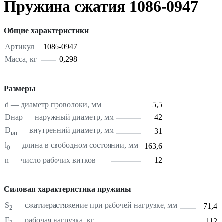
Пружина сжатия 1086-0947
Общие характеристики
Артикул
1086-0947
Масса, кг
0,298
Размеры
d — диаметр проволоки, мм
5,5
Dнар — наружный диаметр, мм
42
D
— внутренний диаметр, мм
31
вн
l
— длина в свободном состоянии, мм
163,6
0
n — число рабочих витков
12
Силовая характеристика пружины
S
—
сжатие
растяжение
при рабочей нагрузке, мм
71,4
2
F
— рабочая нагрузка, кг
112