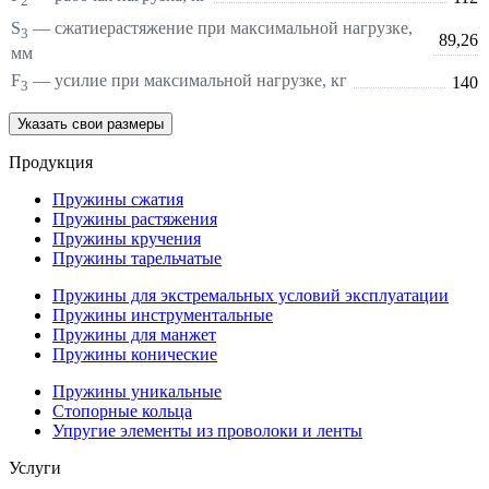
2
S
—
сжатие
растяжение
при максимальной нагрузке,
3
89,26
мм
F
— усилие при максимальной нагрузке, кг
140
3
Указать свои размеры
Продукция
Пружины сжатия
Пружины растяжения
Пружины кручения
Пружины тарельчатые
Пружины для экстремальных условий эксплуатации
Пружины инструментальные
Пружины для манжет
Пружины конические
Пружины уникальные
Стопорные кольца
Упругие элементы из проволоки и ленты
Услуги