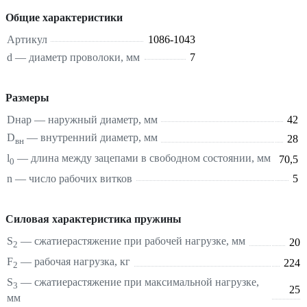
Общие характеристики
Артикул
1086-1043
d — диаметр проволоки, мм
7
Размеры
Dнар — наружный диаметр, мм
42
D
— внутренний диаметр, мм
28
вн
l
— длина между зацепами в свободном состоянии, мм
70,5
0
n — число рабочих витков
5
Силовая характеристика пружины
S
—
сжатие
растяжение
при рабочей нагрузке, мм
20
2
F
— рабочая нагрузка, кг
224
2
S
—
сжатие
растяжение
при максимальной нагрузке,
3
25
мм