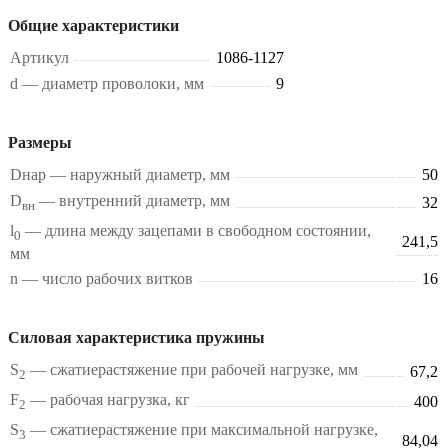
Общие характеристики
Артикул
1086-1127
d — диаметр проволоки, мм
9
Размеры
Dнар — наружный диаметр, мм
50
D
— внутренний диаметр, мм
32
вн
l
— длина между зацепами в свободном состоянии,
0
241,5
мм
n — число рабочих витков
16
Силовая характеристика пружины
S
—
сжатие
растяжение
при рабочей нагрузке, мм
67,2
2
F
— рабочая нагрузка, кг
400
2
S
—
сжатие
растяжение
при максимальной нагрузке,
3
84,04