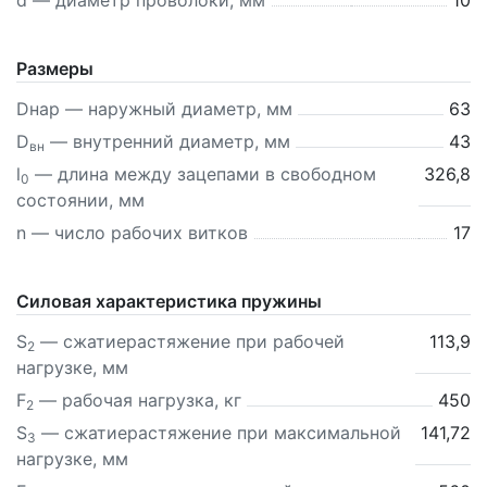
d — диаметр проволоки, мм
10
Размеры
Dнар — наружный диаметр, мм
63
D
— внутренний диаметр, мм
43
вн
l
— длина между зацепами в свободном
326,8
0
состоянии, мм
n — число рабочих витков
17
Силовая характеристика пружины
S
—
сжатие
растяжение
при рабочей
113,9
2
нагрузке, мм
F
— рабочая нагрузка, кг
450
2
S
—
сжатие
растяжение
при максимальной
141,72
3
нагрузке, мм