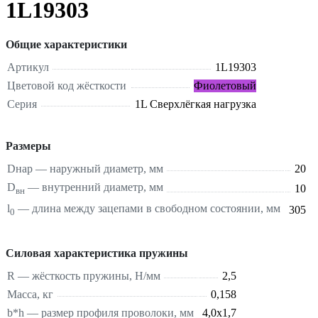
1L19303
Общие характеристики
Артикул
1L19303
Цветовой код жёсткости
Фиолетовый
Серия
1L Сверхлёгкая нагрузка
Размеры
Dнар — наружный диаметр, мм
20
D
— внутренний диаметр, мм
10
вн
l
— длина между зацепами в свободном состоянии, мм
305
0
Силовая характеристика пружины
R — жёсткость пружины, Н/мм
2,5
Масса, кг
0,158
b*h — размер профиля проволоки, мм
4,0х1,7