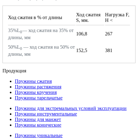
Ход сжатия
Нагрузка F,
Ход сжатия в % от длины
S, мм.
H <
35%L
— ход сжатия на 35% от
0
106,8
267
длины, мм
50%L
— ход сжатия на 50% от
0
152,5
381
длины, мм
Продукция
Пружины сжатия
Пружины растяжения
Пружины кручения
Пружины тарельчатые
Пружины для экстремальных условий эксплуатации
Пружины инструментальные
Пружины для манжет
Пружины конические
Пружины уникальные