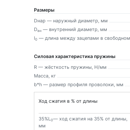
Размеры
Dнар — наружный диаметр, мм
D
— внутренний диаметр, мм
вн
l
— длина между зацепами в свободном
0
Силовая характеристика пружины
R — жёсткость пружины, Н/мм
Масса, кг
b*h — размер профиля проволоки, мм
Ход сжатия в % от длины
35%L
— ход сжатия на 35% от длины,
0
мм