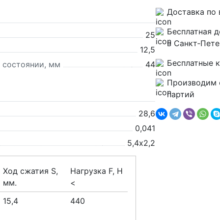
Доставка по 
Бесплатная д
25
в Санкт‑Пете
12,5
Бесплатные 
 состоянии, мм
44
Производим 
партий
28,6
0,041
5,4х2,2
Ход сжатия S,
Нагрузка F, H
мм.
<
15,4
440