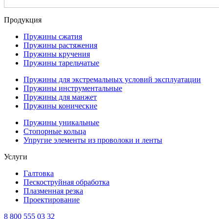
Продукция
Пружины сжатия
Пружины растяжения
Пружины кручения
Пружины тарельчатые
Пружины для экстремальных условий эксплуатации
Пружины инструментальные
Пружины для манжет
Пружины конические
Пружины уникальные
Стопорные кольца
Упругие элементы из проволоки и ленты
Услуги
Галтовка
Пескоструйная обработка
Плазменная резка
Проектирование
8 800 555 03 32