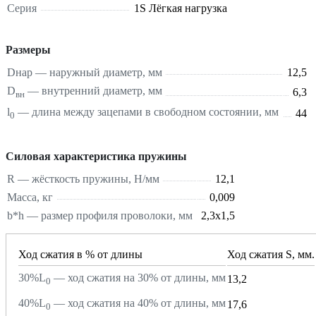
Серия
1S Лёгкая нагрузка
Размеры
Dнар — наружный диаметр, мм
12,5
D
— внутренний диаметр, мм
6,3
вн
l
— длина между зацепами в свободном состоянии, мм
44
0
Силовая характеристика пружины
R — жёсткость пружины, Н/мм
12,1
Масса, кг
0,009
b*h — размер профиля проволоки, мм
2,3х1,5
Ход сжатия в % от длины
Ход сжатия S, мм.
30%L
— ход сжатия на 30% от длины, мм
13,2
0
40%L
— ход сжатия на 40% от длины, мм
17,6
0