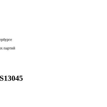
ербурге
х партий
S13045