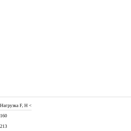
Нагрузка F, H <
160
213