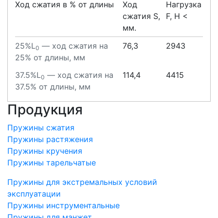
Ход сжатия в % от длины
Ход
Нагрузка
сжатия S,
F, H <
мм.
25%L
— ход сжатия на
76,3
2943
0
25% от длины, мм
37.5%L
— ход сжатия на
114,4
4415
0
37.5% от длины, мм
Продукция
Пружины сжатия
Пружины растяжения
Пружины кручения
Пружины тарельчатые
Пружины для экстремальных условий
эксплуатации
Пружины инструментальные
Пружины для манжет