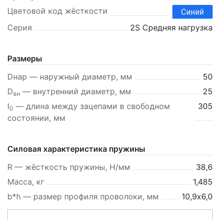
Цветовой код жёсткости
Синий
Серия
2S Средняя нагрузка
Размеры
Dнар — наружный диаметр, мм
50
D
— внутренний диаметр, мм
25
вн
l
— длина между зацепами в свободном
305
0
состоянии, мм
Силовая характеристика пружины
R — жёсткость пружины, Н/мм
38,6
Масса, кг
1,485
b*h — размер профиля проволоки, мм
10,9х6,0