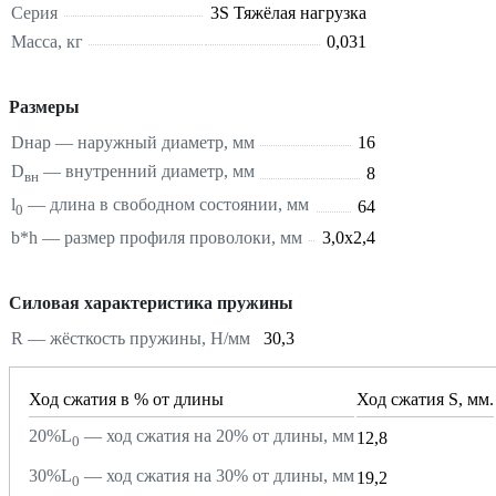
Серия
3S Тяжёлая нагрузка
Масса, кг
0,031
Размеры
Dнар — наружный диаметр, мм
16
D
— внутренний диаметр, мм
8
вн
l
— длина в свободном состоянии, мм
64
0
b*h — размер профиля проволоки, мм
3,0х2,4
Силовая характеристика пружины
R — жёсткость пружины, Н/мм
30,3
Ход сжатия в % от длины
Ход сжатия S, мм.
20%L
— ход сжатия на 20% от длины, мм
12,8
0
30%L
— ход сжатия на 30% от длины, мм
19,2
0