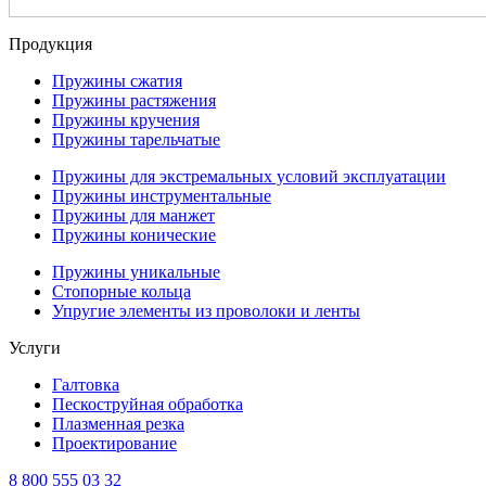
Продукция
Пружины сжатия
Пружины растяжения
Пружины кручения
Пружины тарельчатые
Пружины для экстремальных условий эксплуатации
Пружины инструментальные
Пружины для манжет
Пружины конические
Пружины уникальные
Стопорные кольца
Упругие элементы из проволоки и ленты
Услуги
Галтовка
Пескоструйная обработка
Плазменная резка
Проектирование
8 800 555 03 32