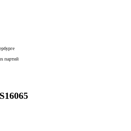
ербурге
х партий
S16065