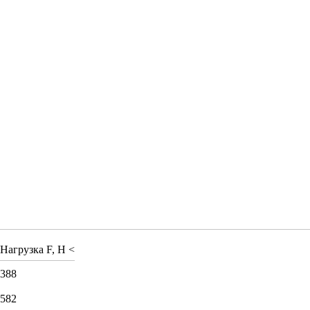
Нагрузка F, H <
388
582