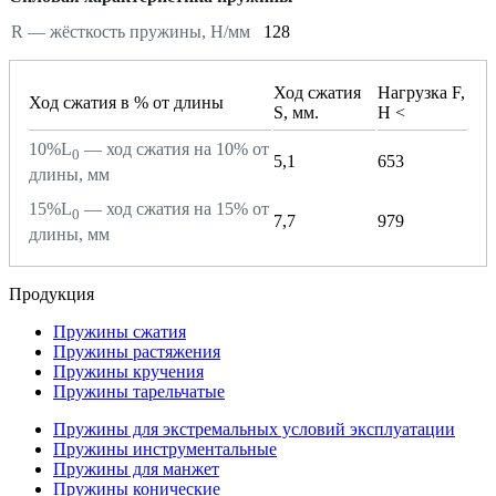
R — жёсткость пружины, Н/мм
128
Ход сжатия
Нагрузка F,
Ход сжатия в % от длины
S, мм.
H <
10%L
— ход сжатия на 10% от
0
5,1
653
длины, мм
15%L
— ход сжатия на 15% от
0
7,7
979
длины, мм
Продукция
Пружины сжатия
Пружины растяжения
Пружины кручения
Пружины тарельчатые
Пружины для экстремальных условий эксплуатации
Пружины инструментальные
Пружины для манжет
Пружины конические