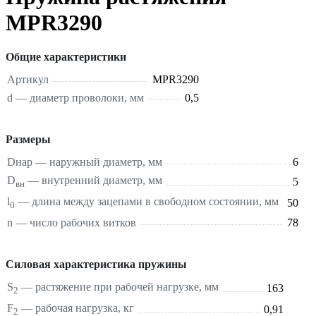
MPR3290
Общие характеристики
Артикул
MPR3290
d — диаметр проволоки, мм
0,5
Размеры
Dнар — наружный диаметр, мм
6
D
— внутренний диаметр, мм
5
вн
l
— длина между зацепами в свободном состоянии, мм
50
0
n — число рабочих витков
78
Силовая характеристика пружины
S
—
растяжение
при рабочей нагрузке, мм
163
2
F
— рабочая нагрузка, кг
0,91
2