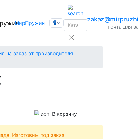
zakaz@mirpruzhi
МирПружин
почта для з
я на заказ от производителя
В корзину
ладе. Изготовим под заказ