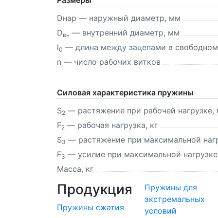
Dнар — наружный диаметр, мм
D
— внутренний диаметр, мм
вн
l
— длина между зацепами в свободном
0
n — число рабочих витков
Силовая характеристика пружины
S
—
растяжение
при рабочей нагрузке,
2
F
— рабочая нагрузка, кг
2
S
—
растяжение
при максимальной наг
3
F
— усилие при максимальной нагрузке,
3
Масса, кг
Продукция
Пружины для
экстремальных
Пружины сжатия
условий