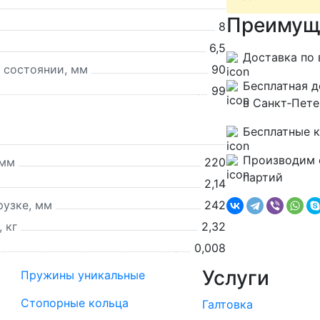
Преимущ
8
6,5
Доставка по 
 состоянии, мм
90
Бесплатная д
99
в Санкт‑Пете
Бесплатные 
Производим 
 мм
220
партий
2,14
рузке, мм
242
 кг
2,32
0,008
Услуги
Пружины уникальные
Стопорные кольца
Галтовка