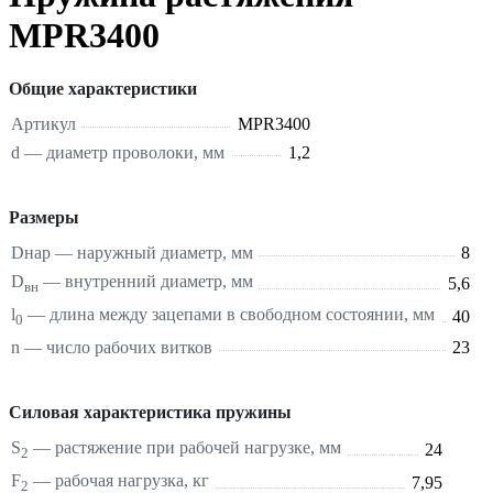
MPR3400
Общие характеристики
Артикул
MPR3400
d — диаметр проволоки, мм
1,2
Размеры
Dнар — наружный диаметр, мм
8
D
— внутренний диаметр, мм
5,6
вн
l
— длина между зацепами в свободном состоянии, мм
40
0
n — число рабочих витков
23
Силовая характеристика пружины
S
—
растяжение
при рабочей нагрузке, мм
24
2
F
— рабочая нагрузка, кг
7,95
2