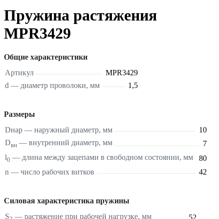
Пружина растяжения
MPR3429
Общие характеристики
Артикул
MPR3429
d — диаметр проволоки, мм
1,5
Размеры
Dнар — наружный диаметр, мм
10
D
— внутренний диаметр, мм
7
вн
l
— длина между зацепами в свободном состоянии, мм
80
0
n — число рабочих витков
42
Силовая характеристика пружины
S
—
растяжение
при рабочей нагрузке, мм
52