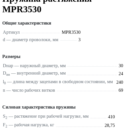
MPR3530
Общие характеристики
Артикул
MPR3530
d — диаметр проволоки, мм
3
Размеры
Dнар — наружный диаметр, мм
30
D
— внутренний диаметр, мм
24
вн
l
— длина между зацепами в свободном состоянии, мм
240
0
n — число рабочих витков
69
Силовая характеристика пружины
S
—
растяжение
при рабочей нагрузке, мм
410
2
F
— рабочая нагрузка, кг
28,75
2