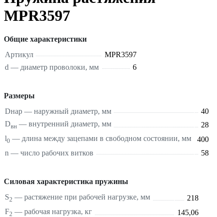
MPR3597
Общие характеристики
Артикул
MPR3597
d — диаметр проволоки, мм
6
Размеры
Dнар — наружный диаметр, мм
40
D
— внутренний диаметр, мм
28
вн
l
— длина между зацепами в свободном состоянии, мм
400
0
n — число рабочих витков
58
Силовая характеристика пружины
S
—
растяжение
при рабочей нагрузке, мм
218
2
F
— рабочая нагрузка, кг
145,06
2