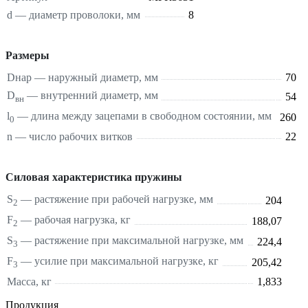
d — диаметр проволоки, мм
8
Размеры
Dнар — наружный диаметр, мм
70
D
— внутренний диаметр, мм
54
вн
l
— длина между зацепами в свободном состоянии, мм
260
0
n — число рабочих витков
22
Силовая характеристика пружины
S
—
растяжение
при рабочей нагрузке, мм
204
2
F
— рабочая нагрузка, кг
188,07
2
S
—
растяжение
при максимальной нагрузке, мм
224,4
3
F
— усилие при максимальной нагрузке, кг
205,42
3
Масса, кг
1,833
Продукция