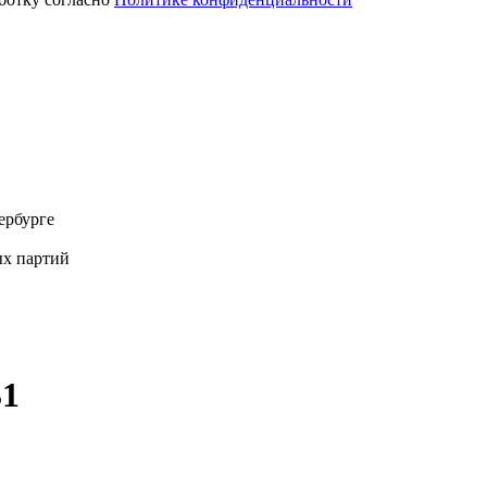
ербурге
х партий
31