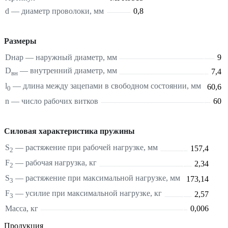
d — диаметр проволоки, мм
0,8
Размеры
Dнар — наружный диаметр, мм
9
D
— внутренний диаметр, мм
7,4
вн
l
— длина между зацепами в свободном состоянии, мм
60,6
0
n — число рабочих витков
60
Силовая характеристика пружины
S
—
растяжение
при рабочей нагрузке, мм
157,4
2
F
— рабочая нагрузка, кг
2,34
2
S
—
растяжение
при максимальной нагрузке, мм
173,14
3
F
— усилие при максимальной нагрузке, кг
2,57
3
Масса, кг
0,006
Продукция