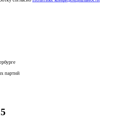
ербурге
х партий
15