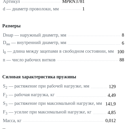
Артикул
MPRN3781
d — диаметр проволоки, мм
1
Размеры
Dнар — наружный диаметр, мм
8
D
— внутренний диаметр, мм
6
вн
l
— длина между зацепами в свободном состоянии, мм
100
0
n — число рабочих витков
88
Силовая характеристика пружины
S
—
растяжение
при рабочей нагрузке, мм
129
2
F
— рабочая нагрузка, кг
4,49
2
S
—
растяжение
при максимальной нагрузке, мм
141,9
3
F
— усилие при максимальной нагрузке, кг
4,85
3
Масса, кг
0,012