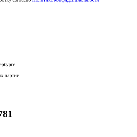
ербурге
х партий
781