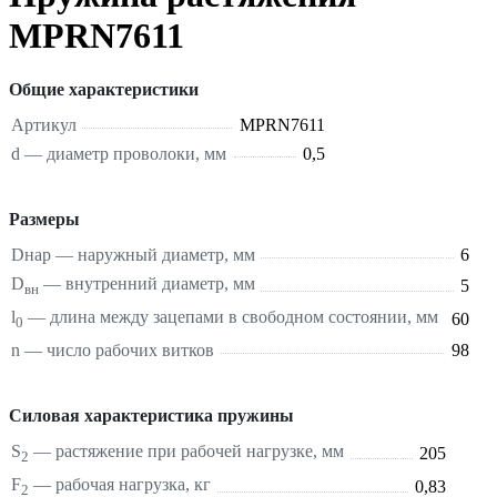
MPRN7611
Общие характеристики
Артикул
MPRN7611
d — диаметр проволоки, мм
0,5
Размеры
Dнар — наружный диаметр, мм
6
D
— внутренний диаметр, мм
5
вн
l
— длина между зацепами в свободном состоянии, мм
60
0
n — число рабочих витков
98
Силовая характеристика пружины
S
—
растяжение
при рабочей нагрузке, мм
205
2
F
— рабочая нагрузка, кг
0,83
2