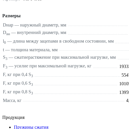
Размеры
Dнар — наружный диаметр, мм
D
— внутренний диаметр, мм
вн
l
— длина между зацепами в свободном состоянии, мм
0
t — толщина материала, мм
S
—
сжатие
растяжение
при максимальной нагрузке, мм
3
F
— усилие при максимальной нагрузке, кг
1933
3
F, кг при 0,4 S
554
3
F, кг при 0,6 S
1010
3
F, кг при 0,8 S
1395
3
Масса, кг
4
Продукция
Пружины сжатия