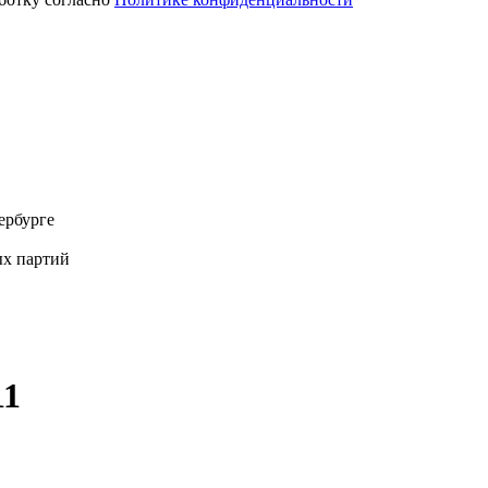
ербурге
х партий
11