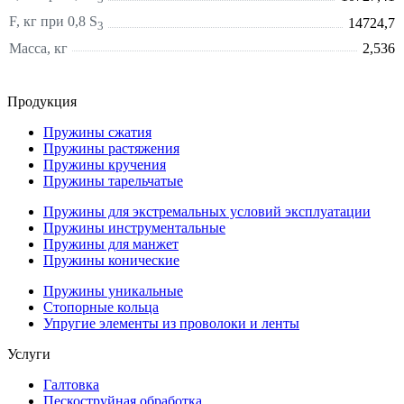
F, кг при 0,8 S
14724,7
3
Масса, кг
2,536
Продукция
Пружины сжатия
Пружины растяжения
Пружины кручения
Пружины тарельчатые
Пружины для экстремальных условий эксплуатации
Пружины инструментальные
Пружины для манжет
Пружины конические
Пружины уникальные
Стопорные кольца
Упругие элементы из проволоки и ленты
Услуги
Галтовка
Пескоструйная обработка