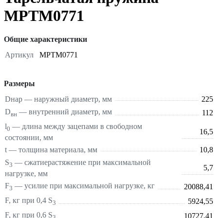
MPTM0771
Общие характеристики
Артикул
MPTM0771
Размеры
Dнар — наружный диаметр, мм
225
D
— внутренний диаметр, мм
112
вн
l
— длина между зацепами в свободном
0
16,5
состоянии, мм
t — толщина материала, мм
10,8
S
—
сжатие
растяжение
при максимальной
3
5,7
нагрузке, мм
F
— усилие при максимальной нагрузке, кг
20088,41
3
F, кг при 0,4 S
5924,55
3
F, кг при 0,6 S
10727,41
3