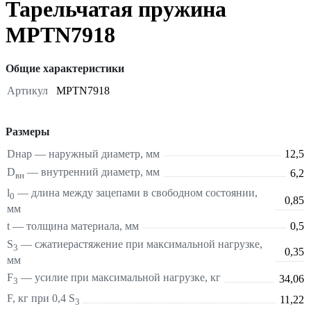
Тарельчатая пружина
MPTN7918
Общие характеристики
Артикул
MPTN7918
Размеры
Dнар — наружный диаметр, мм
12,5
D
— внутренний диаметр, мм
6,2
вн
l
— длина между зацепами в свободном состоянии,
0
0,85
мм
t — толщина материала, мм
0,5
S
—
сжатие
растяжение
при максимальной нагрузке,
3
0,35
мм
F
— усилие при максимальной нагрузке, кг
34,06
3
F, кг при 0,4 S
11,22
3