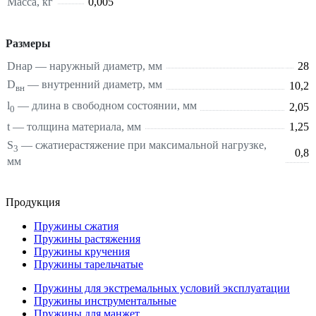
Масса, кг
0,005
Размеры
Dнар — наружный диаметр, мм
28
D
— внутренний диаметр, мм
10,2
вн
l
— длина в свободном состоянии, мм
2,05
0
t — толщина материала, мм
1,25
S
—
сжатие
растяжение
при максимальной нагрузке,
3
0,8
мм
Продукция
Пружины сжатия
Пружины растяжения
Пружины кручения
Пружины тарельчатые
Пружины для экстремальных условий эксплуатации
Пружины инструментальные
Пружины для манжет