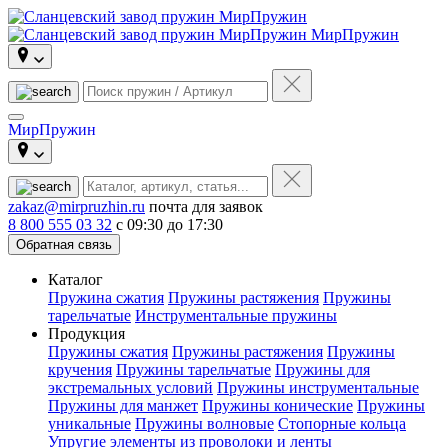
МирПружин
МирПружин
zakaz@mirpruzhin.ru
почта для заявок
8 800 555 03 32
с 09:30 до 17:30
Обратная связь
Каталог
Пружина сжатия
Пружины растяжения
Пружины
тарельчатые
Инструментальные пружины
Продукция
Пружины сжатия
Пружины растяжения
Пружины
кручения
Пружины тарельчатые
Пружины для
экстремальных условий
Пружины инструментальные
Пружины для манжет
Пружины конические
Пружины
уникальные
Пружины волновые
Стопорные кольца
Упругие элементы из проволоки и ленты