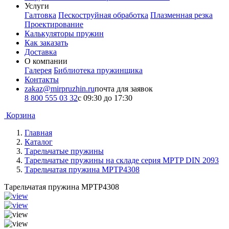
Услуги
Галтовка
Пескоструйная обработка
Плазменная резка
Проектирование
Калькуляторы пружин
Как заказать
Доставка
О компании
Галерея
Библиотека пружинщика
Контакты
zakaz@mirpruzhin.ru
почта для заявок
8 800 555 03 32
с 09:30 до 17:30
Корзина
Главная
Каталог
Тарельчатые пружины
Тарельчатые пружины на складе серия MPTP DIN 2093
Тарельчатая пружина MPTP4308
Тарельчатая пружина MPTP4308