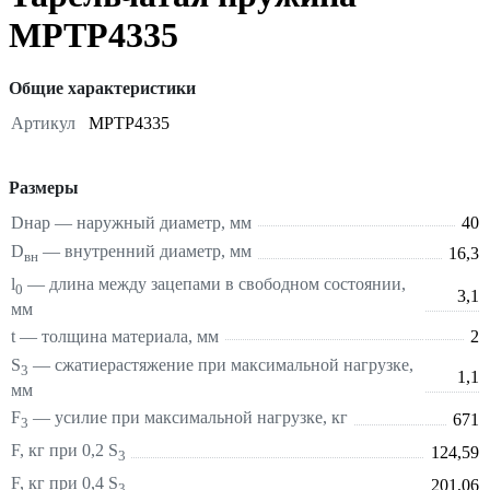
MPTP4335
Общие характеристики
Артикул
MPTP4335
Размеры
Dнар — наружный диаметр, мм
40
D
— внутренний диаметр, мм
16,3
вн
l
— длина между зацепами в свободном состоянии,
0
3,1
мм
t — толщина материала, мм
2
S
—
сжатие
растяжение
при максимальной нагрузке,
3
1,1
мм
F
— усилие при максимальной нагрузке, кг
671
3
F, кг при 0,2 S
124,59
3
F, кг при 0,4 S
201,06
3