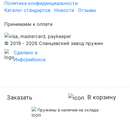
Политика конфиденциальности
Каталог стандартов
Новости
Отзывы
Принимаем к оплате
© 2019 - 2026 Сланцевский завод пружин
Сделано в
Информбоксе
В корзину
Заказать
Пружины в наличии на складе
Мы используем файлы cookie. Продолжая
использовать этот сайт, Вы даете согласие на
использование файлов cookie.
Узнать больше
.