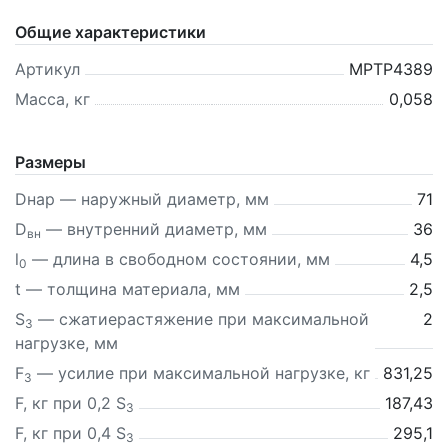
Общие характеристики
Артикул
MPTP4389
Масса, кг
0,058
Размеры
Dнар — наружный диаметр, мм
71
D
— внутренний диаметр, мм
36
вн
l
— длина в свободном состоянии, мм
4,5
0
t — толщина материала, мм
2,5
S
—
сжатие
растяжение
при максимальной
2
3
нагрузке, мм
F
— усилие при максимальной нагрузке, кг
831,25
3
F, кг при 0,2 S
187,43
3
F, кг при 0,4 S
295,1
3